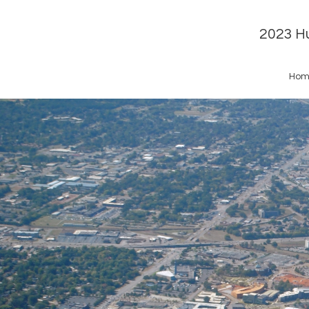
2023 Hu
Hom