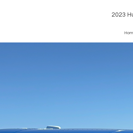
2023 Hu
Hom