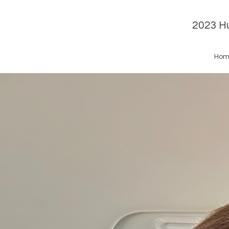
2023 Hu
Hom