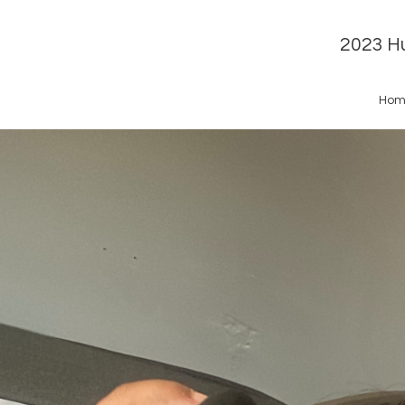
2023 Hu
Hom